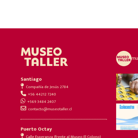
mus
Santiago
Compañía de Jesús 2784
+56 44212 7240
+569 3484 2407
contacto@museotaller.cl
Puerto Octay
Calle Esperanza (frente al Museo El Colono)