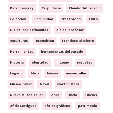
Barrio Yungay
Carpintería
ClaudioDiGirolamo
Colección
Comunidad
creatividad
Culto
Dia de los Patrimonios
día del profesor
esculturas
exposicion
Francisco Dittborn
Herramientas
herramientas del pasado
Historia
identidad
Ingenio
juguetes
Legado
libro
Museo
museotaller
Museo Taller
Naval
Norton Maza
Nuevo Museo Taller
obra
Oficio
Oficios
oficiosantiguos
oficios gráficos
patrimonio