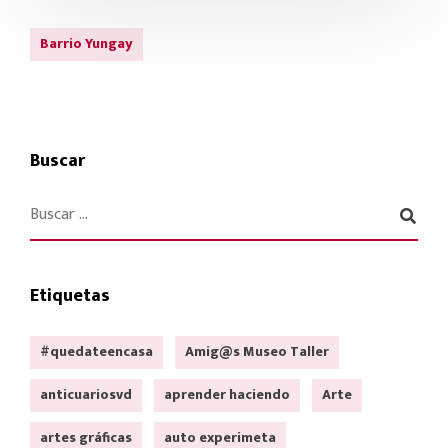
Barrio Yungay
Buscar
Etiquetas
#quedateencasa
Amig@s Museo Taller
anticuariosvd
aprender haciendo
Arte
artes gráficas
auto experimeta