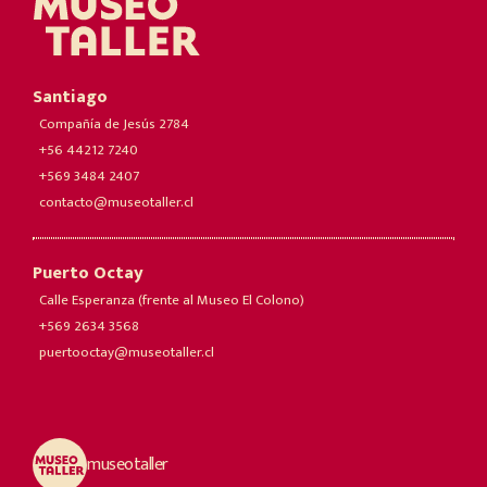
Santiago
Compañía de Jesús 2784
+56 44212 7240
+569 3484 2407
contacto@museotaller.cl
Puerto Octay
Calle Esperanza (frente al Museo El Colono)
+569 2634 3568
puertooctay@museotaller.cl
museotaller