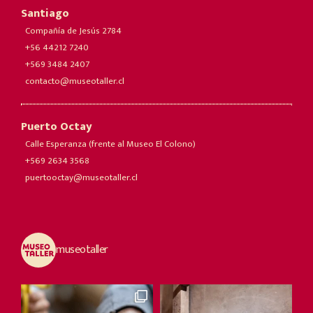
Santiago
Compañía de Jesús 2784
+56 44212 7240
+569 3484 2407
contacto@museotaller.cl
Puerto Octay
Calle Esperanza (frente al Museo El Colono)
+569 2634 3568
puertooctay@museotaller.cl
museotaller