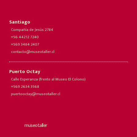
Santiago
Compañía de Jesús 2784
+56 44212 7240
+569 3484 2407
contacto@museotaller.cl
Puerto Octay
Calle Esperanza (frente al Museo El Colono)
+569 2634 3568
puertooctay@museotaller.cl
museotaller