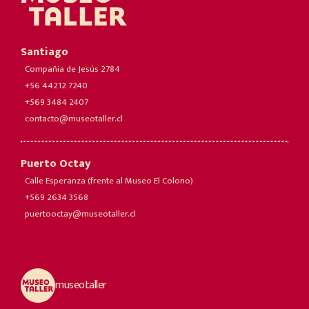
Santiago
Compañía de Jesús 2784
+56 44212 7240
+569 3484 2407
contacto@museotaller.cl
Puerto Octay
Calle Esperanza (frente al Museo El Colono)
+569 2634 3568
puertooctay@museotaller.cl
museotaller