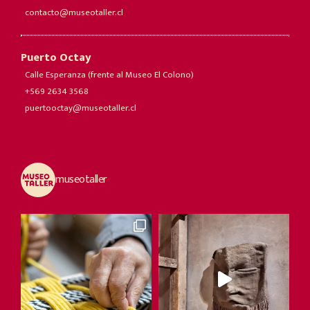
contacto@museotaller.cl
Puerto Octay
Calle Esperanza (frente al Museo El Colono)
+569 2634 3568
puertooctay@museotaller.cl
museotaller