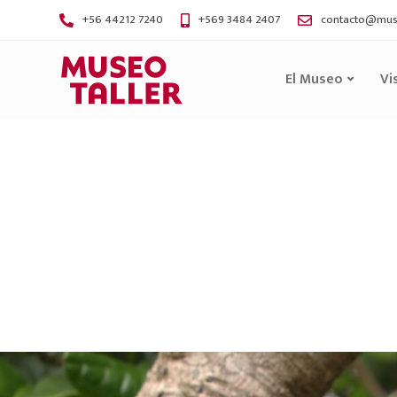
+56 44212 7240
+569 3484 2407
contacto@muse
El Museo
Vi