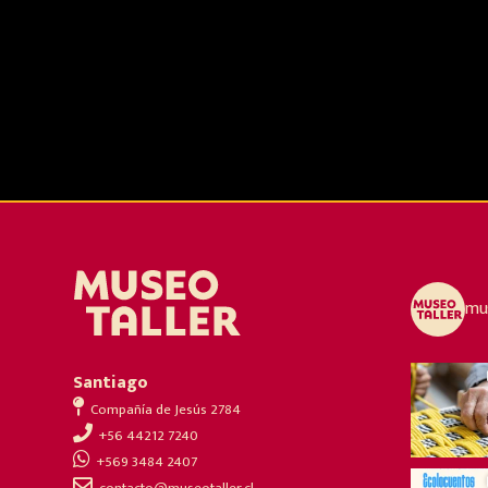
mus
Santiago
Compañía de Jesús 2784
+56 44212 7240
+569 3484 2407
contacto@museotaller.cl