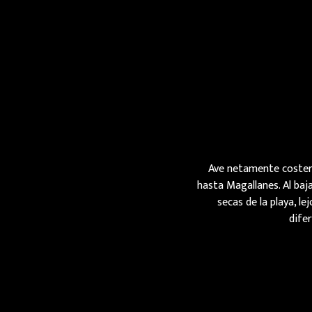
Ave netamente costera,
hasta Magallanes. Al baj
secas de la playa, l
dife