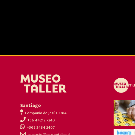
mus
Santiago
Compañía de Jesús 2784
+56 44212 7240
+569 3484 2407
contacto@museotaller.cl