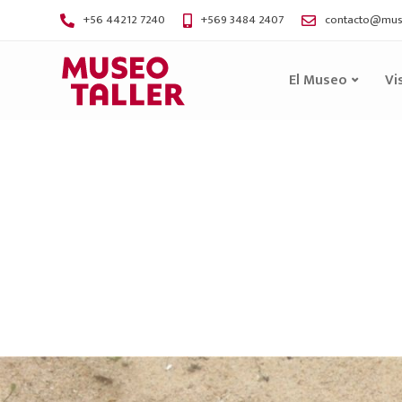
+56 44212 7240
+569 3484 2407
contacto@muse
El Museo
Vi