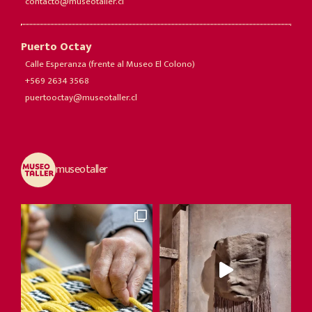
contacto@museotaller.cl
Puerto Octay
Calle Esperanza (frente al Museo El Colono)
+569 2634 3568
puertooctay@museotaller.cl
museotaller