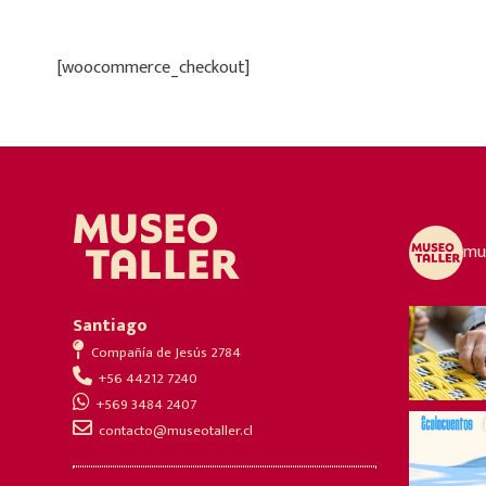
[woocommerce_checkout]
mus
Santiago
Compañía de Jesús 2784
+56 44212 7240
+569 3484 2407
contacto@museotaller.cl