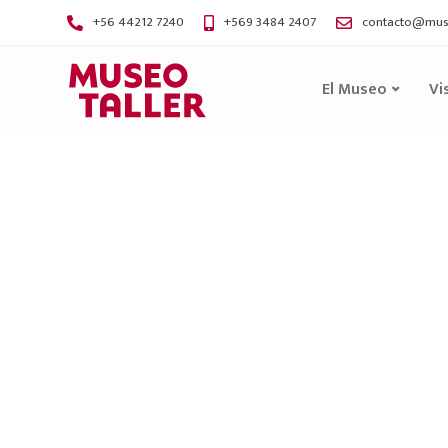
+56 44212 7240
+569 3484 2407
contacto@muse
El Museo
Vi